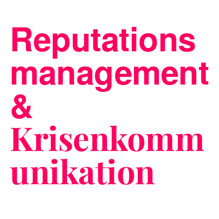
Reputations
Blog
management
&
Nachhaltigkeit
Krisenkomm
f_LAB
unikation
Kontakt