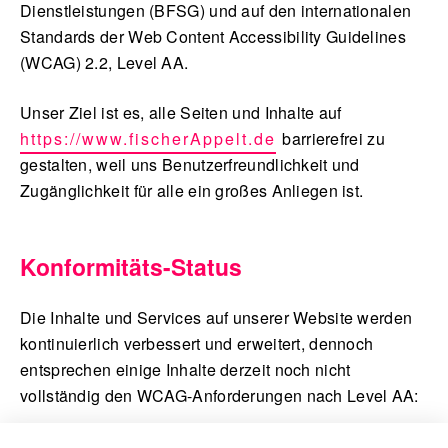
Dienstleistungen (BFSG) und auf den internationalen
Standards der Web Content Accessibility Guidelines
(WCAG) 2.2, Level AA.
Blog
Unser Ziel ist es, alle Seiten und Inhalte auf
https://www.fischerAppelt.de
barrierefrei zu
gestalten, weil uns Benutzerfreundlichkeit und
Zugänglichkeit für alle ein großes Anliegen ist.
Nachhaltigkeit
Konformitäts-Status
f_LAB
Die Inhalte und Services auf unserer Website werden
kontinuierlich verbessert und erweitert, dennoch
entsprechen einige Inhalte derzeit noch nicht
vollständig den WCAG-Anforderungen nach Level AA:
Kontakt
einige Videos enthalten noch keine Untertitel