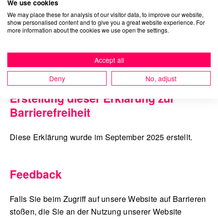
We use cookies
auf älteren Bildern ist teilweise Text enthalten
We may place these for analysis of our visitor data, to improve our website,
show personalised content and to give you a great website experience. For
bei älteren Bildern fehlt teilweise ALT-Text
more information about the cookies we use open the settings.
English
Wir arbeiten kontinuierlich daran, unsere Inhalte
Accept all
hinsichtlich Barrierefreiheit weiter zu optimieren.
Deny
No, adjust
Erstellung dieser Erklärung zur
Barrierefreiheit
Diese Erklärung wurde im September 2025 erstellt.
Feedback
Falls Sie beim Zugriff auf unsere Website auf Barrieren
stoßen, die Sie an der Nutzung unserer Website