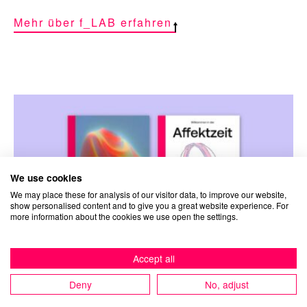
Mehr über f_LAB erfahren
We use cookies
We may place these for analysis of our visitor data, to improve our website,
show personalised content and to give you a great website experience. For
more information about the cookies we use open the settings.
Accept all
Deny
No, adjust
Dossiers des f_LAB