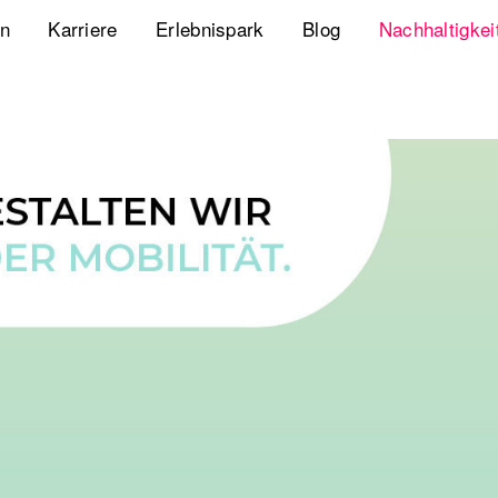
en
Karriere
Erlebnispark
Blog
Nachhaltigkei
Jobs
Playbook Resonanz
Unsere Nachha
Uns kennenlernen
Storyverse Playbook
Diversity, Equ
Meet fischerAppelt
Future Mobili
Podcast
Hanseatic He
Whitepaper
Webcasts
The German Apartment