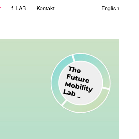
t
f_LAB
Kontakt
English
ltigkeitsinitiative
ity & Inclusion
ty Lab
lp