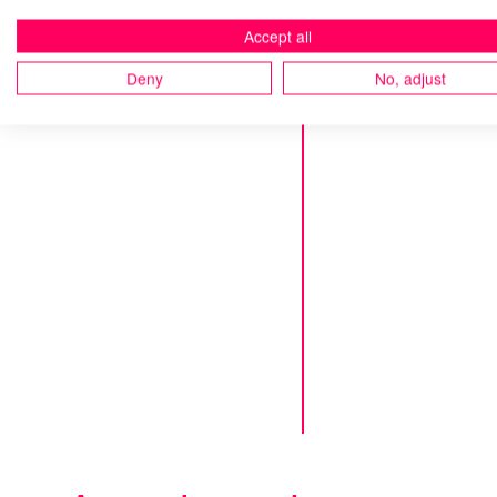
Accept all
Deny
No, adjust