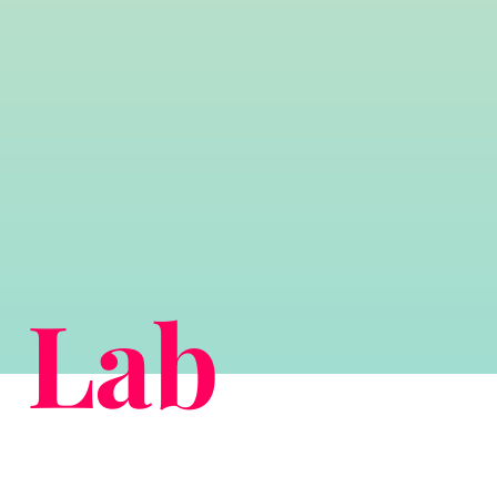
y
Lab