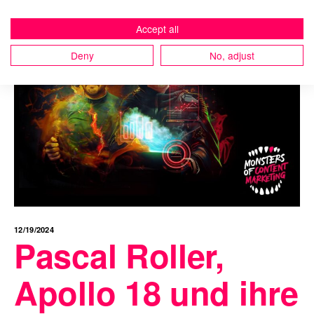
Accept all
Deny
No, adjust
12/19/2024
Pascal Roller,
Apollo 18 und ihre