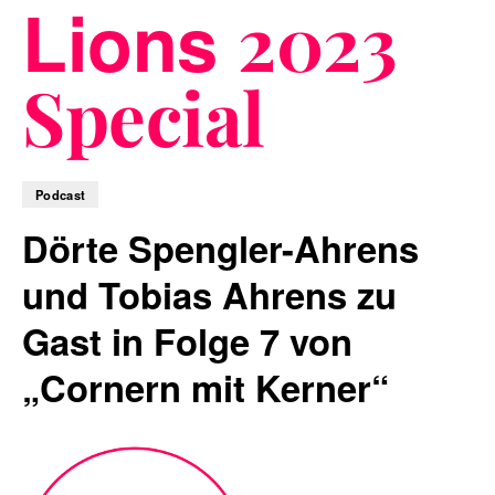
Lions
2023
Special
Blog
Podcast
Nachhaltigkeit
Dörte Spengler-Ahrens
und Tobias Ahrens zu
Gast in Folge 7 von
f_LAB
„Cornern mit Kerner“
Kontakt