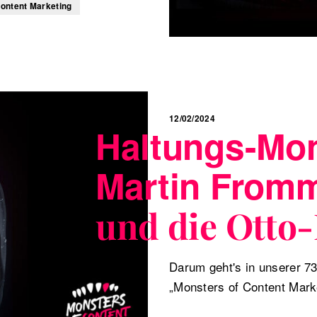
ontent Marketing
12/02/2024
Haltungs-Mo
Martin From
und die Otto
Darum geht's in unserer 7
„Monsters of Content Mark