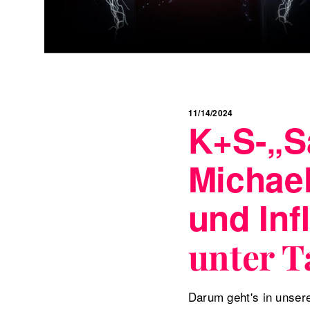
11/14/2024
K+S-„S
Michae
und Inf
unter T
Darum geht's in unser