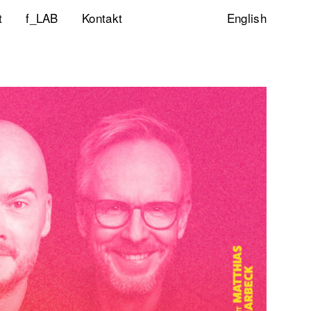
t
f_LAB
Kontakt
English
ltigkeitsinitiative
ity & Inclusion
ty Lab
lp