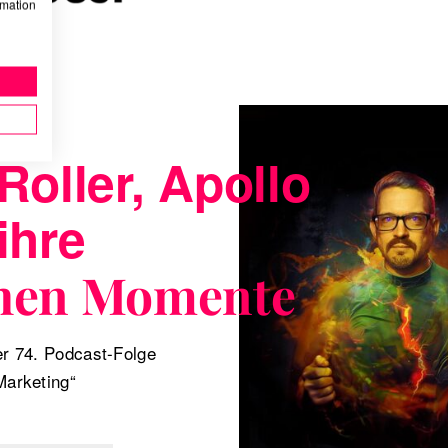
rmation
Roller, Apollo
ihre
hen Momente
er 74. Podcast-Folge
Marketing“