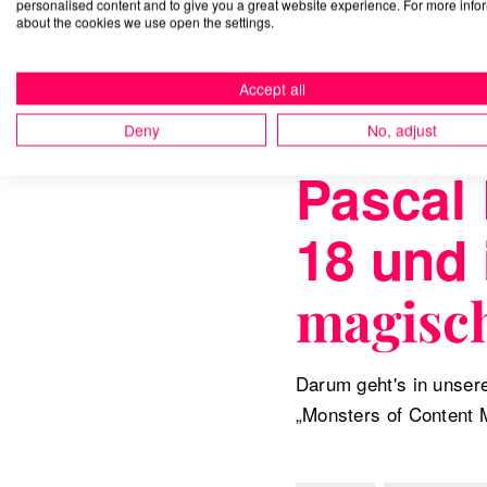
personalised content and to give you a great website experience. For more info
about the cookies we use open the settings.
Accept all
Deny
No, adjust
12/19/2024
Pascal 
18 und 
magisc
Darum geht's in unser
„Monsters of Content 