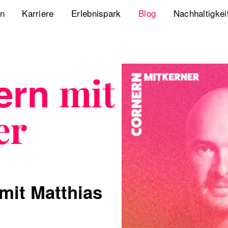
en
Karriere
Erlebnispark
Blog
Nachhaltigkei
Jobs
Playbook Resonanz
Unsere Nachha
Uns kennenlernen
Storyverse Playbook
Diversity, Equ
ern
mit
Meet fischerAppelt
Future Mobili
er
Podcast
Hanseatic He
Whitepaper
Webcasts
mit Matthias
The German Apartment