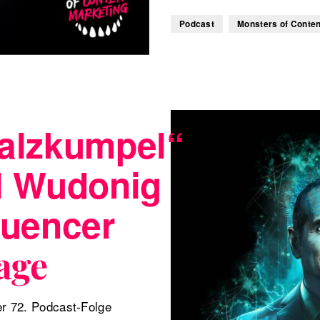
Podcast
Monsters of Conten
alzkumpel“
l Wudonig
luencer
age
er 72. Podcast-Folge