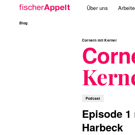
Über uns
Arbeit
Agenturgruppe
Blog
Spezialisten
Cornern mit Kerner
Corn
Lösungen
Kern
Standorte
International
Podcast
Episode 1 
Harbeck