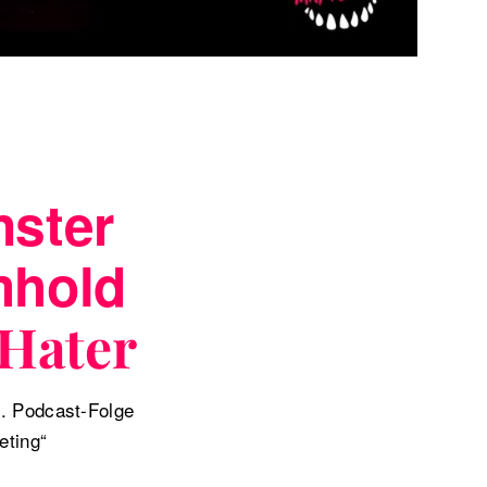
nster
mhold
-Hater
3. Podcast-Folge
eting“