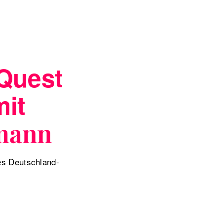
Quest
mit
kmann
es Deutschland-