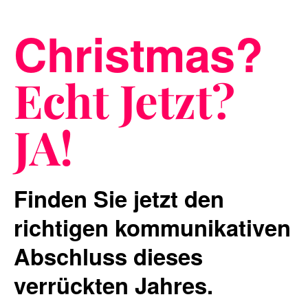
Christmas?
Blog
Echt Jetzt?
JA!
Nachhaltigkeit
Finden Sie jetzt den
f_LAB
richtigen kommunikativen
Abschluss dieses
verrückten Jahres.
Kontakt