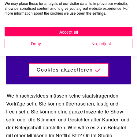
We may place these for analysis of our visitor data, to improve our website,
show personalised content and to give you a great website experience. For
Das Weihnachtsvideo – Herzen
more information about the cookies we use open the settings.
erwärmen
Accept all
Deny
No, adjust
Für diesen Content müssen externe Cookies akzeptiert werden.
Cookies akzeptieren
Weihnachtsvideos müssen keine staatstragenden
Vorträge sein. Sie können überraschen, lustig und
frech sein. Sie können eine ganze inszenierte Show
sein oder die Stimmen und Gesichter aller Kunden und
der Belegschaft darstellen. Wie wäre es zum Beispiel
mit einer Miniserie im Netflix-Stil? Ob im Studio