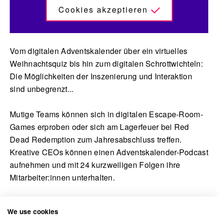
Cookies akzeptieren
Vom digitalen Adventskalender über ein virtuelles
Weihnachtsquiz bis hin zum digitalen Schrottwichteln:
Die Möglichkeiten der Inszenierung und Interaktion
sind unbegrenzt...
Mutige Teams können sich in digitalen Escape-Room-
Games erproben oder sich am Lagerfeuer bei Red
Dead Redemption zum Jahresabschluss treffen.
Kreative CEOs können einen Adventskalender-Podcast
aufnehmen und mit 24 kurzweiligen Folgen ihre
Mitarbeiter:innen unterhalten.
Die Grenzen liegen nicht in der Fantasie, höchstens
We use cookies
in Budget und Timing.