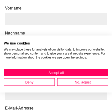
Vorname
English
Nachname
We use cookies
We may place these for analysis of our visitor data, to improve our website,
show personalised content and to give you a great website experience. For
more information about the cookies we use open the settings.
Unternehmen
optional
Accept all
Deny
No, adjust
Position
optional
E-Mail-Adresse