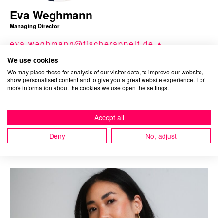
Eva Weghmann
Managing Director
eva.weghmann@fischerappelt.de
We use cookies
We may place these for analysis of our visitor data, to improve our website,
show personalised content and to give you a great website experience. For
more information about the cookies we use open the settings.
Accept all
Ähnliche Arbeiten
Deny
No, adjust