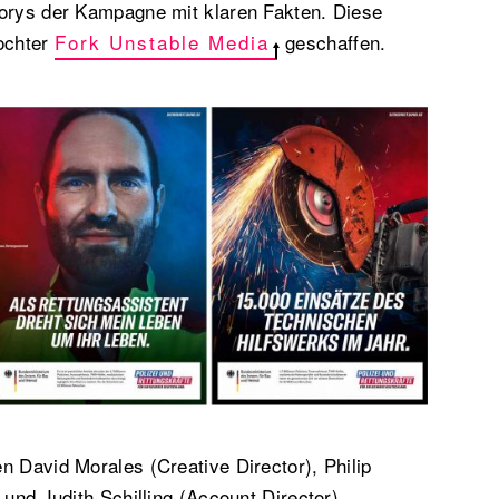
torys der Kampagne mit klaren Fakten. Diese
tochter
Fork Unstable Media
geschaffen.
n David Morales (Creative Director), Philip
 und Judith Schilling (Account Director)