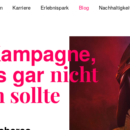
en
Karriere
Erlebnispark
Blog
Nachhaltigkei
Jobs
Playbook Resonanz
Unsere Nachha
Uns kennenlernen
Storyverse Playbook
Diversity, Equ
Kampagne,
Meet fischerAppelt
Future Mobili
s gar
nicht
Podcast
Hanseatic He
Whitepaper
 sollte
Webcasts
The German Apartment