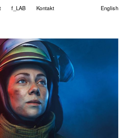
t
f_LAB
Kontakt
English
ltigkeitsinitiative
ity & Inclusion
ty Lab
lp