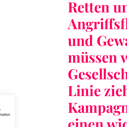
Retten un
Angriffs
und Gewa
müssen w
Gesellsch
Linie zie
Kampagne
w
rmation
einen wic