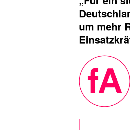
„Für ein s
Deutschlan
um mehr R
Einsatzkrä