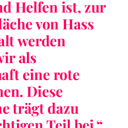
d Helfen ist, zur
fläche von Hass
lt werden
ir als
aft eine rote
hen. Diese
 trägt dazu
htigen Teil bei.
“