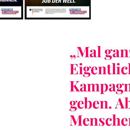
„
Mal gan
Eigentlic
Kampagne
geben. A
Menschen