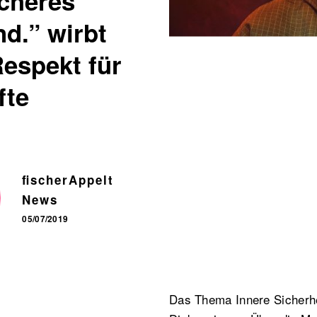
icheres
d.” wirbt
espekt für
fte
fischerAppelt
News
05/07/2019
Das Thema Innere Sicherhe