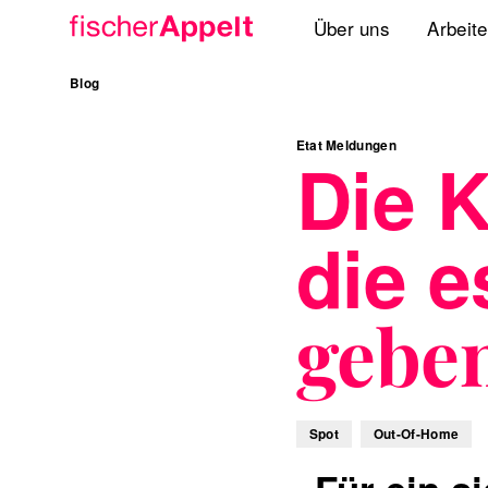
Über uns
Arbeit
Agenturgruppe
Blog
Spezialisten
Etat Meldungen
Die 
Lösungen
die e
Standorte
International
geben
Spot
Out-Of-Home