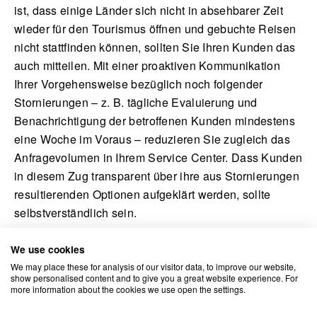
ist, dass einige Länder sich nicht in absehbarer Zeit
wieder für den Tourismus öffnen und gebuchte Reisen
nicht stattfinden können, sollten Sie Ihren Kunden das
auch mitteilen. Mit einer proaktiven Kommunikation
Ihrer Vorgehensweise bezüglich noch folgender
Stornierungen – z. B. tägliche Evaluierung und
Benachrichtigung der betroffenen Kunden mindestens
eine Woche im Voraus – reduzieren Sie zugleich das
Anfragevolumen in Ihrem Service Center. Dass Kunden
in diesem Zug transparent über ihre aus Stornierungen
resultierenden Optionen aufgeklärt werden, sollte
selbstverständlich sein.
Unternehmen in der Finanzbranche tun gut daran, sich
We use cookies
dem Thema Corona und seinen Auswirkungen auf die
We may place these for analysis of our visitor data, to improve our website,
show personalised content and to give you a great website experience. For
Kapitalmärkte zu stellen. Mit regelmäßig versendeten
more information about the cookies we use open the settings.
Updates mit Einschätzungen der hauseigenen