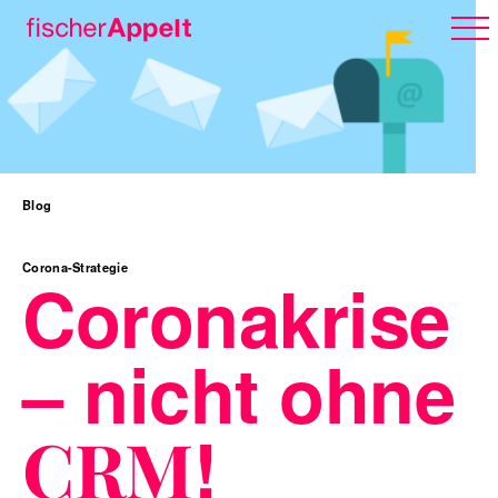
Über uns
Blog
Arbeiten
Corona-Strategie
Coronakrise
– nicht ohne
Karriere
!
CRM
Erlebnispark