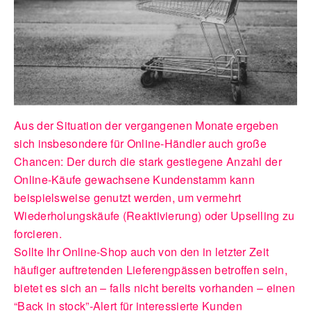
Aus der Situation der vergangenen Monate ergeben
sich insbesondere für Online-Händler auch große
Chancen: Der durch die stark gestiegene Anzahl der
Online-Käufe gewachsene Kundenstamm kann
beispielsweise genutzt werden, um vermehrt
Wiederholungskäufe (Reaktivierung) oder Upselling zu
forcieren.
Sollte Ihr Online-Shop auch von den in letzter Zeit
häufiger auftretenden Lieferengpässen betroffen sein,
bietet es sich an – falls nicht bereits vorhanden – einen
“Back in stock”-Alert für interessierte Kunden