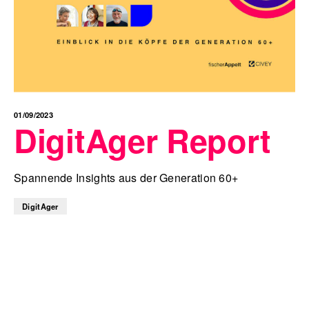
01/09/2023
DigitAger Report
Spannende Insights aus der Generation 60+
DigitAger