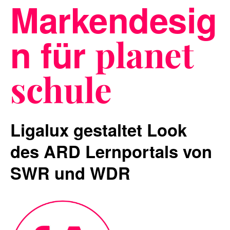
Markendesig
n für
planet
Blog
schule
Nachhaltigkeit
Ligalux gestaltet Look
des ARD Lernportals von
f_LAB
SWR und WDR
Kontakt