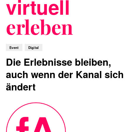
virtuell
erleben
Blog
Event
Digital
Nachhaltigkeit
Die Erlebnisse bleiben,
auch wenn der Kanal sich
ändert
f_LAB
Kontakt