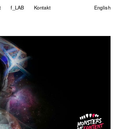
t
f_LAB
Kontakt
English
ltigkeitsinitiative
ity & Inclusion
ty Lab
lp