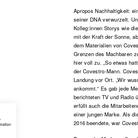
Apropos Nachhaltigkeit: ei
seiner DNA verwurzelt. U
Kolleg:innen Storys wie di
mit der Kraft der Sonne, ab
dem Materialien von Coves
Grenzen des Machbaren zu 
hier voll zu. „So etwas hat
der Covestro-Mann. Covestr
Landung vor Ort. „Wir wuss
ankommt.“ Es gab jede Me
berichteten TV und Radio ü
erfüllt auch die Mitarbeite
einer jungen Marke. Als d
w
2016 beendete, war Covestr
rmation