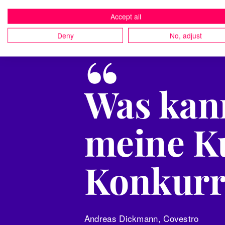
Accept all
Deny
No, adjust
“
Was kann
meine K
Konkurr
Andreas Dickmann, Covestro