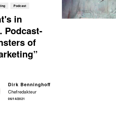
ting
Podcast
's in
. Podcast-
sters of
arketing”
Dirk Benninghoff
Chefredakteur
06/14/2021