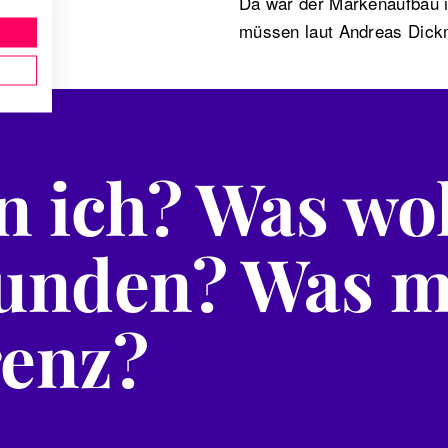
Da war der Markenaufbau i
müssen laut Andreas Dick
 ich? Was wo
unden? Was m
enz?