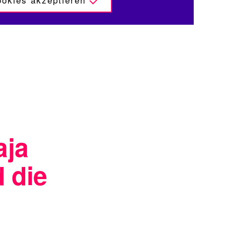
aja
 die