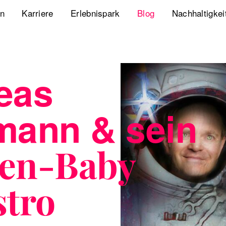
en
Karriere
Erlebnispark
Blog
Nachhaltigkei
Jobs
Playbook Resonanz
Unsere Nachha
Uns kennenlernen
Storyverse Playbook
Diversity, Equ
eas
Meet fischerAppelt
Future Mobili
mann & sein
Podcast
Hanseatic He
Whitepaper
en-Baby
Webcasts
stro
The German Apartment