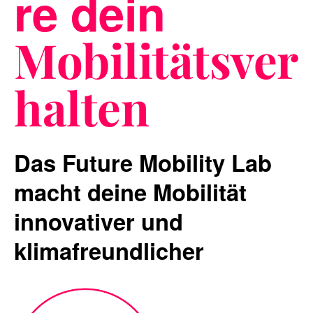
re dein
Mobilitätsver
Blog
halten
Nachhaltigkeit
Das Future Mobility Lab
macht deine Mobilität
f_LAB
innovativer und
klimafreundlicher
Kontakt