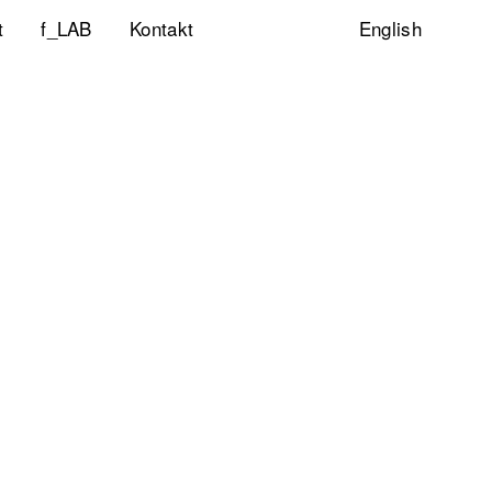
t
f_LAB
Kontakt
English
ltigkeitsinitiative
ity & Inclusion
ty Lab
lp