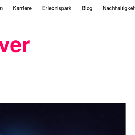
en
Karriere
Erlebnispark
Blog
Nachhaltigkei
Jobs
Playbook Resonanz
Unsere Nachha
ver
Uns kennenlernen
Storyverse Playbook
Diversity, Equ
Meet fischerAppelt
Future Mobili
Podcast
Hanseatic He
Whitepaper
Webcasts
The German Apartment