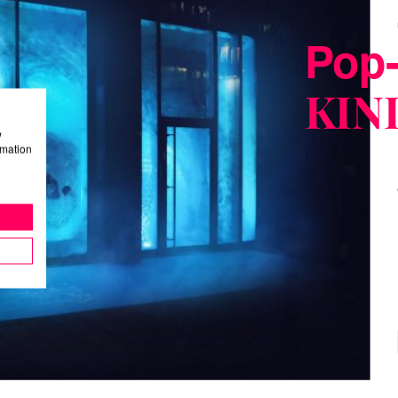
Pop-
KIN
w
rmation