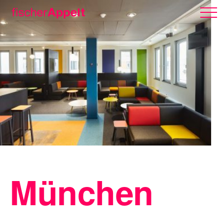
Über uns
Arbeiten
Karriere
München
Erlebnispark