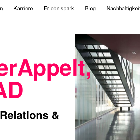
en
Karriere
Erlebnispark
Blog
Nachhaltigkei
Jobs
Playbook Resonanz
Unsere Nachha
Uns kennenlernen
Storyverse Playbook
Diversity, Equ
erAppelt,
Meet fischerAppelt
Future Mobili
Podcast
Hanseatic He
AD
Whitepaper
Webcasts
 Relations &
The German Apartment