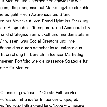
r für Marken und Unternehmen entwickeln wir
egien, die passgenau auf Marketingziele einzahlen
die es geht – von Awareness bis Brand
n bis Abverkauf, von Brand Uplift bis Stärkung
ser Anspruch ist Transparenz und Accountability:
 sind strategisch entwickelt und münden stets in
r wissen, was Social Creators und ihre
nnen dies durch datenbasierte Insights aus
rktforschung im Bereich Influencer Marketing
serem Portfolio wie die passende Strategie für
mme für Marken.
d Channels gewünscht? Ob als Full-service
-created mit unserer Influencer Clique, ob
s-On- oder Influencer-Hero-Content – unsere