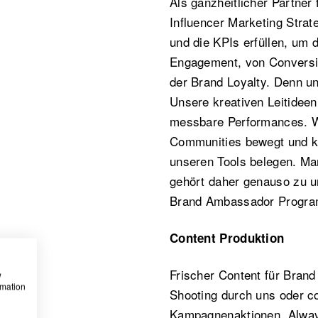
Als ganzheitlicher Partne
Influencer Marketing Strat
und die KPIs erfüllen, um 
Engagement, von Conversio
der Brand Loyalty. Denn un
Unsere kreativen Leitideen
messbare Performances. Wi
Communities bewegt und kö
unseren Tools belegen. Ma
gehört daher genauso zu un
Brand Ambassador Progra
Content Produktion
Frischer Content für Bran
w
rmation
Shooting durch uns oder co
Kampagnenaktionen, Alway