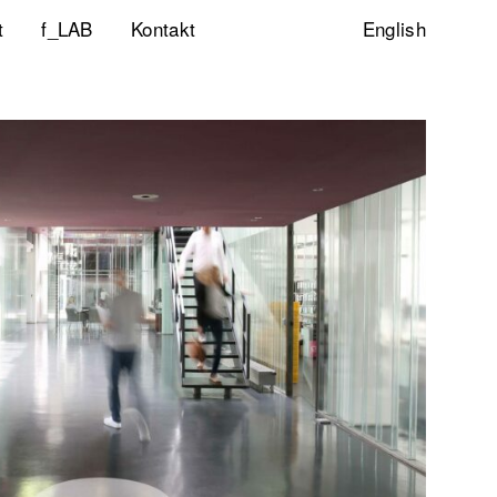
t
f_LAB
Kontakt
English
ltigkeitsinitiative
ity & Inclusion
ty Lab
lp