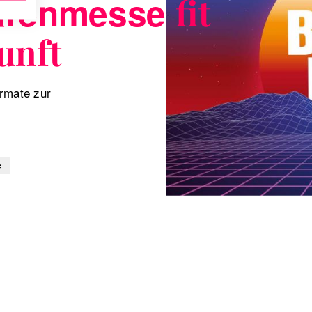
arenmesse
fit
unft
rmate zur
e