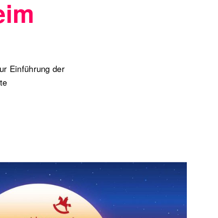
eim
r Einführung der
te