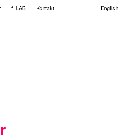
t
f_LAB
Kontakt
English
ltigkeitsinitiative
ity & Inclusion
ty Lab
lp
r