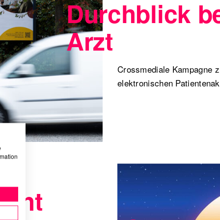
Durchblick b
Arzt
Crossmediale Kampagne zu
elektronischen Patientenak
w
rmation
acht