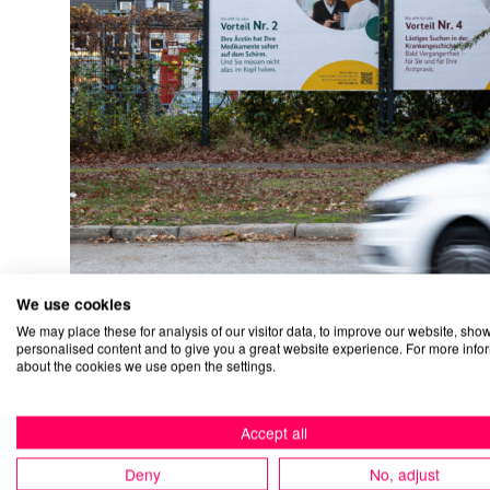
We use cookies
We may place these for analysis of our visitor data, to improve our website, sho
personalised content and to give you a great website experience. For more info
about the cookies we use open the settings.
Spielwarenmesse eG
Fork m
Accept all
Deny
No, adjust