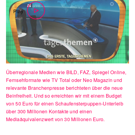
Play
Überregionale Medien wie BILD, FAZ, Spiegel Online,
Fernsehformate wie TV Total oder Neo Magazin und
relevante Branchenpresse berichteten über die neue
Beinfreiheit. Und so erreichten wir mit einem Budget
von 50 Euro für einen Schaufensterpuppen-Unterleib
über 300 Millionen Kontakte und einen
Mediaäquivalenzwert von 30 Millionen Euro.