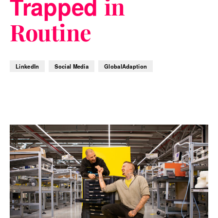
Trapped
in
Routine
LinkedIn
Social Media
GlobalAdaption