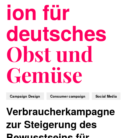
ion für
deutsches
Blog
Obst und
Nachhaltigkeit
Gemüse
f_LAB
Campaign Design
Consumer campaign
Social Media
Verbraucherkampagne
zur Steigerung des
Kontakt
Bewusstseins für