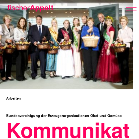
Über uns
Arbeiten
Arbeiten
Karriere
Bundesvereinigung der Erzeugerorganisationen Obst und Gemüse
Kommunikat
Erlebnispark