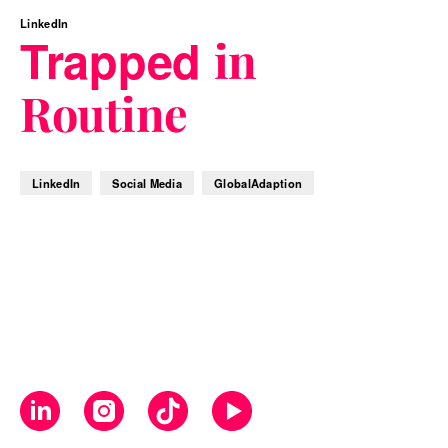
LinkedIn
Trapped
in
Routine
LinkedIn
Social Media
GlobalAdaption