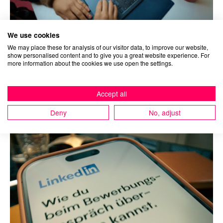
We use cookies
We may place these for analysis of our visitor data, to improve our website,
Perspektivwechsel: Jedes der zwei Videos beschäftigt
show personalised content and to give you a great website experience. For
more information about the cookies we use open the settings.
sich mit einer konkreten Fragestellung aus dem
Joballtag – und betont den immensen Wissensschatz
der Plattform.
Accept all
Deny
No, adjust