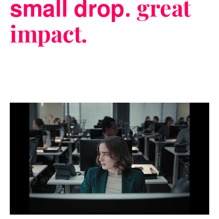
small drop.
great
impact.