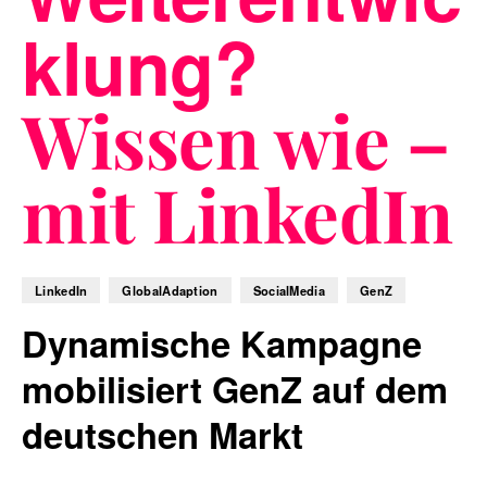
klung?
Blog
Wissen wie –
mit LinkedIn
Nachhaltigkeit
LinkedIn
GlobalAdaption
SocialMedia
GenZ
f_LAB
Dynamische Kampagne
mobilisiert GenZ auf dem
deutschen Markt
Kontakt