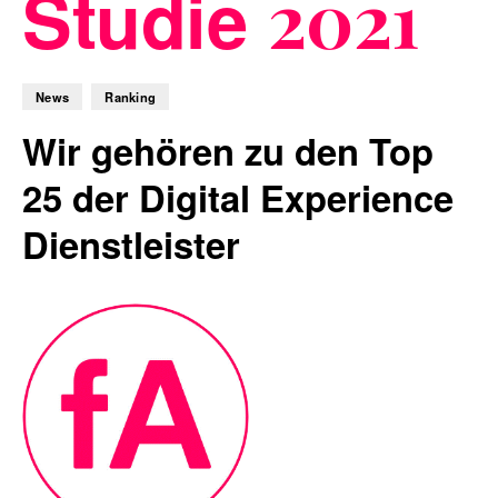
Studie
2021
Blog
News
Ranking
Wir gehören zu den Top
25 der Digital Experience
Nachhaltigkeit
Dienstleister
f_LAB
Kontakt