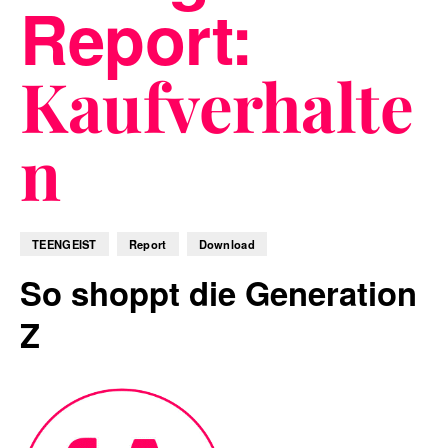
Report:
Kaufverhalte
Blog
n
Nachhaltigkeit
TEENGEIST
Report
Download
So shoppt die Generation
f_LAB
Z
Kontakt