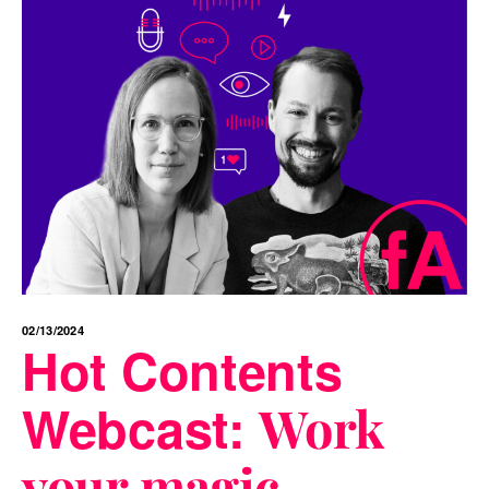
02/13/2024
Hot Contents
Webcast:
Work
your magic