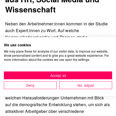
Wissenschaft
Neben den Arbeitnehmer:innen kommen in der Studie
auch Expert:innen zu Wort. Auf welche
Kommunikationskanäle und Themen starke
Arbeitgebermarken in puncto Recruiting setzen sollten,
We use cookies
berichtet Ildiko Peter, Senior Manager HR Marketing
We may place these for analysis of our visitor data, to improve our website,
show personalised content and to give you a great website experience. For
bei OTTO. Dr. Lars Reese, Vice President People &
more information about the cookies we use open the settings.
Transformation Management bei OBI erzählt, wie man
eine starke Arbeitgebermarke aufbaut und Jonny
Accept all
Böhm, Director Digital Marketing bei fischerAppelt,
zeigt die strategische und kreative Rolle von Paid und
Deny
No, adjust
Owned Social Media in der Candidate Journey auf. Vor
welchen Herausforderungen Unternehmen mit Blick
auf die demografische Entwicklung stehen, um sich als
attraktiver Arbeitgeber über verschiedene