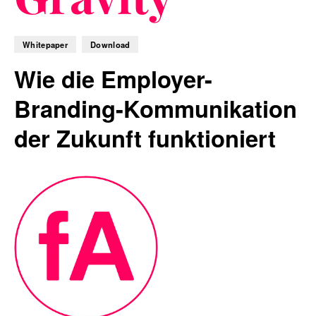
Whitepaper
Download
Blog
Wie die Employer-
Branding-Kommunikation
der Zukunft funktioniert
Nachhaltigkeit
f_LAB
Kontakt