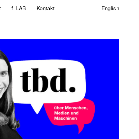
t
f_LAB
Kontakt
English
ltigkeitsinitiative
ity & Inclusion
ty Lab
lp