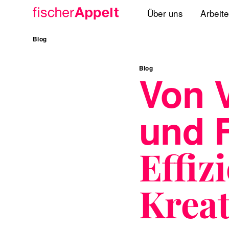
Über uns
Arbeit
Agenturgruppe
Blog
Spezialisten
Blog
Von 
Lösungen
und F
Standorte
International
Effiz
Kreat