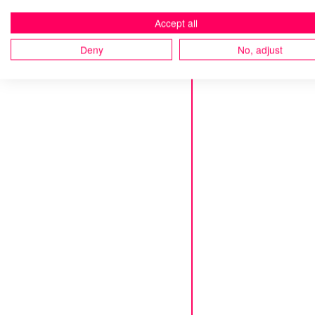
Accept all
Deny
No, adjust