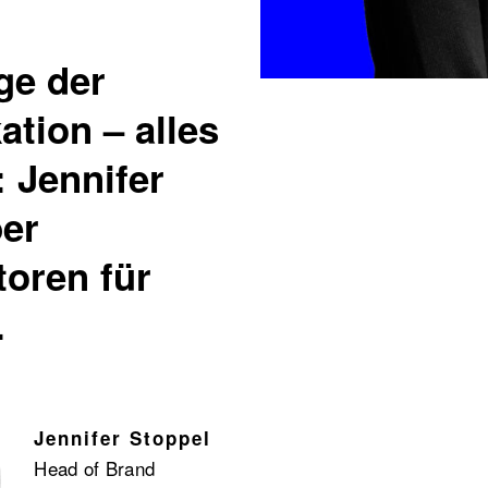
ge der
tion – alles
: Jennifer
ber
toren für
.
Jennifer Stoppel
Head of Brand