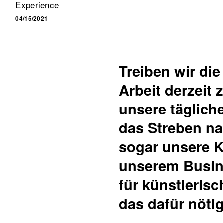
Experience
04/15/2021
Treiben wir di
Arbeit derzeit
unsere tägliche
das Streben nac
sogar unsere Kr
unserem Busin
für künstlerisc
das dafür nöti