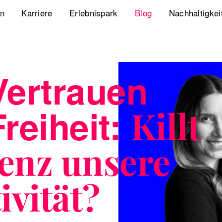
en
Karriere
Erlebnispark
Blog
Nachhaltigkei
Jobs
Playbook Resonanz
Unsere Nachha
Uns kennenlernen
Storyverse Playbook
Diversity, Equ
Vertrauen
Meet fischerAppelt
Future Mobili
reiheit:
Killt
Podcast
Hanseatic He
Whitepaper
ienz unsere
Webcasts
ivität?
The German Apartment