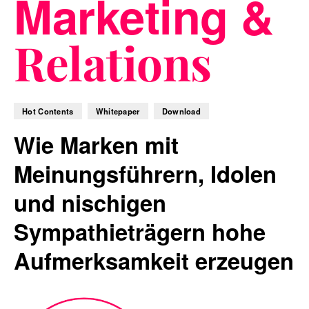
Marketing &
Relations
Blog
Hot Contents
Whitepaper
Download
Nachhaltigkeit
Wie Marken mit
Meinungsführern, Idolen
und nischigen
f_LAB
Sympathieträgern hohe
Aufmerksamkeit erzeugen
Kontakt