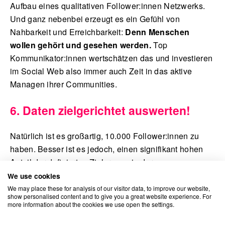
Aufbau eines qualitativen Follower:innen Netzwerks.
Und ganz nebenbei erzeugt es ein Gefühl von
Nahbarkeit und Erreichbarkeit:
Denn Menschen
wollen gehört und gesehen werden.
Top
Kommunikator:innen wertschätzen das und investieren
im Social Web also immer auch Zeit in das aktive
Managen ihrer Communities.
6. Daten zielgerichtet auswerten!
Natürlich ist es großartig, 10.000 Follower:innen zu
haben. Besser ist es jedoch, einen signifikant hohen
Anteil der definierten Zielgruppe in der
Follower:innenschaft zu haben. Natürlich sind Likes
We use cookies
unter Beiträgen ein tolles Kompliment. Wertvoller sind
We may place these for analysis of our visitor data, to improve our website,
show personalised content and to give you a great website experience. For
allerdings Kommentare, die sich inhaltlich mit den
more information about the cookies we use open the settings.
angesprochenen Themen befassen – selbst wenn das