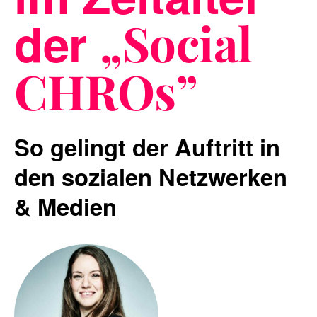
der
„Social
Blog
CHROs”
Nachhaltigkeit
So gelingt der Auftritt in
den sozialen Netzwerken
& Medien
f_LAB
Kontakt