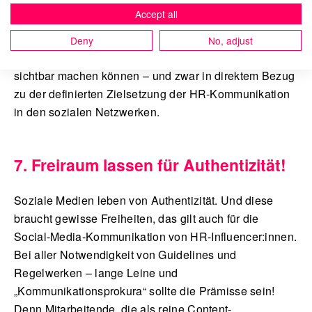
Feedback kritisch ist. Wichtig ist festzuhalten: In einem
Accept all
Umfeld, in dem praktisch alles „trackbar“ ist, müssen
Daten zielgerichtet ausgewertet werden, damit sie den
Deny
No, adjust
Wertschöpfungsbeitrag von Social-Media-Aktivitäten
sichtbar machen können – und zwar in direktem Bezug
zu der definierten Zielsetzung der HR-Kommunikation
in den sozialen Netzwerken.
7. Freiraum lassen für Authentizität!
Soziale Medien leben von Authentizität. Und diese
braucht gewisse Freiheiten, das gilt auch für die
Social-Media-Kommunikation von HR-Influencer:innen.
Bei aller Notwendigkeit von Guidelines und
Regelwerken – lange Leine und
„Kommunikationsprokura“ sollte die Prämisse sein!
Denn Mitarbeitende, die als reine Content-