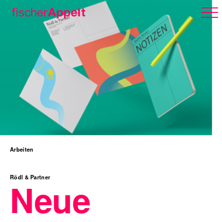
Über uns
Arbeiten
Arbeiten
Karriere
Rödl & Partner
Neue
Erlebnispark