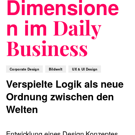
Dimensione
n im
Daily
Blog
Business
Nachhaltigkeit
Corporate Design
Bildwelt
UX & UI Design
Verspielte Logik als neue
f_LAB
Ordnung zwischen den
Welten
Kontakt
Entwicklung eines Design Konzeptes,