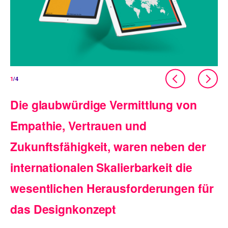
1
/4
Die glaubwürdige Vermittlung von
Empathie, Vertrauen und
Zukunftsfähigkeit, waren neben der
internationalen Skalierbarkeit die
wesentlichen Herausforderungen für
das Designkonzept