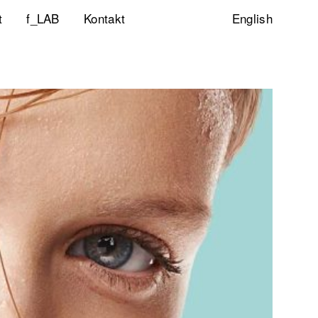
t
f_LAB
Kontakt
English
ltigkeitsinitiative
ity & Inclusion
ty Lab
lp