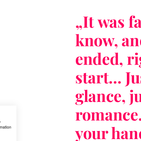
„
It was f
know, an
ended, ri
start… Ju
glance, ju
romance…
w
your han
rmation