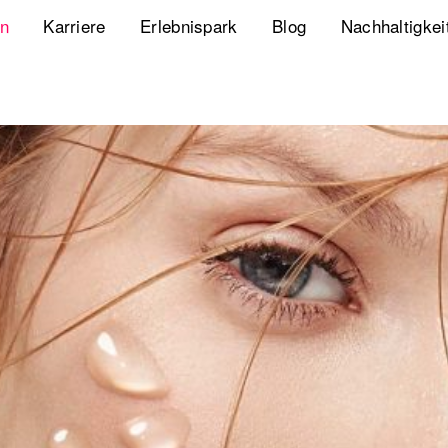
en
Karriere
Erlebnispark
Blog
Nachhaltigkei
Jobs
Playbook Resonanz
Unsere Nachha
Uns kennenlernen
Storyverse Playbook
Diversity, Equ
Meet fischerAppelt
Future Mobili
Podcast
Hanseatic He
Whitepaper
Webcasts
The German Apartment