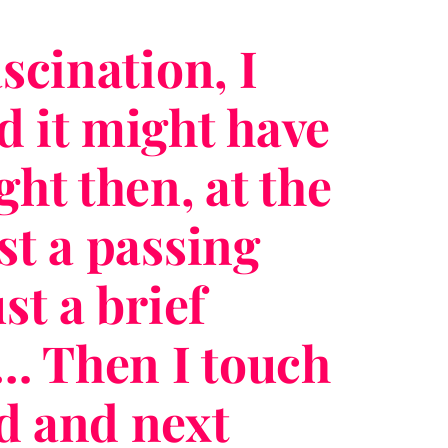
ascination, I
d it might have
ght then, at the
st a passing
st a brief
 Then I touch
d and next