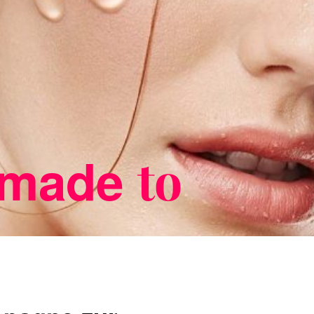
 made
to