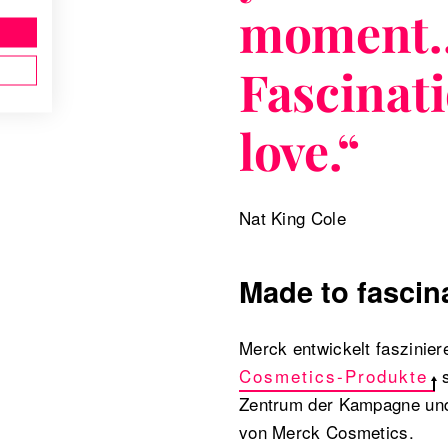
moment… 
Fascinati
love.
“
Nat King Cole
Made to fascin
Merck entwickelt faszinier
Cosmetics-Produkte
s
Zentrum der Kampagne und i
von Merck Cosmetics.