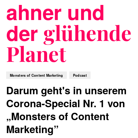
ahner und
der
glühende
Blog
Planet
Nachhaltigkeit
Monsters of Content Marketing
Podcast
Darum geht's in unserem
f_LAB
Corona-Special Nr. 1 von
„Monsters of Content
Kontakt
Marketing”