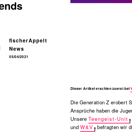
ends
fischerAppelt
News
05/04/2021
Dieser Artikel erschien zuerst bei
Die Generation Z erobert S
Ansprüche haben die Jugend
Unsere
Teengeist-Unit
und
W&V
befragten wir d