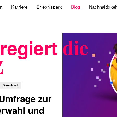
en
Karriere
Erlebnispark
Blog
Nachhaltigkei
Jobs
Playbook Resonanz
Unsere Nachha
Uns kennenlernen
Storyverse Playbook
Diversity, Equ
regiert
die
Meet fischerAppelt
Future Mobili
Z
Podcast
Hanseatic He
Whitepaper
Download
Webcasts
-Umfrage zur
The German Apartment
erwahl und