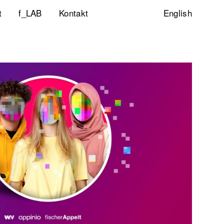
t
f_LAB
Kontakt
English
ltigkeitsinitiative
ity & Inclusion
ty Lab
lp