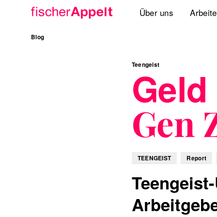
Über uns
Arbeit
Agenturgruppe
Blog
Spezialisten
Teengeist
Geld 
Lösungen
Gen 
Standorte
International
TEENGEIST
Report
Teengeist
Arbeitgeb