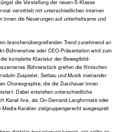
jüngst die Vorstellung der neuen S-Klasse
ormat vermittelt mit unterschiedlichen internen
r:innen die Neuerungen auf unterhaltsame und
esem branchenübergreifenden Trend zunehmend an
ukt-Bühnenshow oder CEO-Präsentation wird zum
die komplette Klaviatur der Bewegtbild-
inszeniertes Bühnenstück greifen die filmischen
rodukt-Zuspieler, Setbau und Musik ineinander
ten Choreographie, die die Zuschauer:innen
eistert. Dabei entstehen unterschiedliche
ach Kanal live, als On-Demand-Langformate oder
l-Media-Kanälen zielgruppengerecht ausgespielt
iger digitaler Inszenierung kommt, wie sollte es