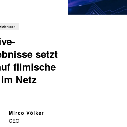
rlebnisse
ive-
bnisse setzt
auf filmische
 im Netz
Mirco Völker
CEO