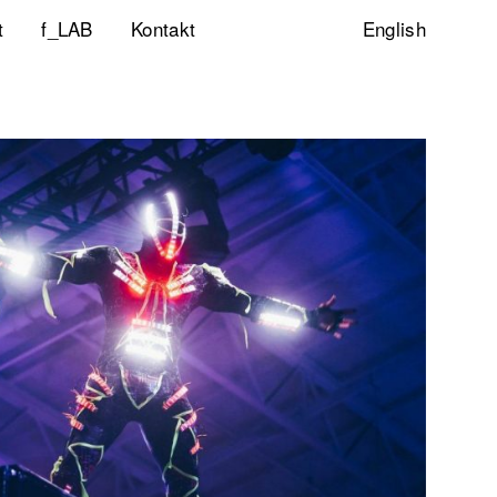
t
f_LAB
Kontakt
English
ltigkeitsinitiative
ity & Inclusion
ty Lab
lp