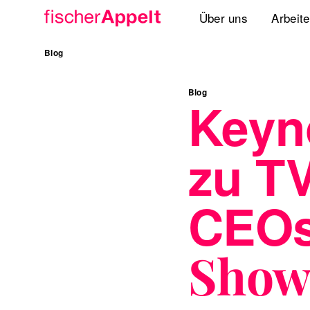
Über uns
Arbeit
Agenturgruppe
Blog
Spezialisten
Blog
Keyn
Lösungen
zu T
Standorte
International
CEOs
Show