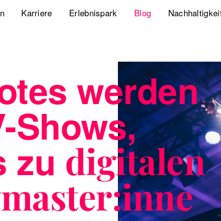
en
Karriere
Erlebnispark
Blog
Nachhaltigkei
Jobs
Playbook Resonanz
Unsere Nachha
Uns kennenlernen
Storyverse Playbook
Diversity, Equ
otes werden
Meet fischerAppelt
Future Mobili
V-Shows,
Podcast
Hanseatic He
Whitepaper
 zu
digitalen
Webcasts
master:inne
The German Apartment