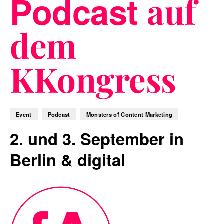
Podcast
auf
dem
Blog
KKongress
Nachhaltigkeit
Event
Podcast
Monsters of Content Marketing
2. und 3. September in
f_LAB
Berlin & digital
Kontakt